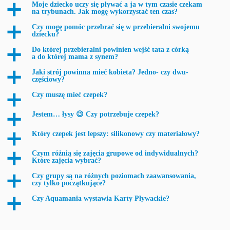
Moje dziecko uczy się pływać a ja w tym czasie czekam
a
na trybunach. Jak mogę wykorzystać ten czas?
Czy mogę pomóc przebrać się w przebieralni swojemu
a
dziecku?
Do której przebieralni powinien wejść tata z córką
a
a do której mama z synem?
Jaki strój powinna mieć kobieta? Jedno- czy dwu-
a
częściowy?
Czy muszę mieć czepek?
a
Jestem… łysy 😉 Czy potrzebuje czepek?
a
Który czepek jest lepszy: silikonowy czy materiałowy?
a
Czym różnią się zajęcia grupowe od indywidualnych?
a
Które zajęcia wybrać?
Czy grupy są na różnych poziomach zaawansowania,
a
czy tylko początkujące?
Czy Aquamania wystawia Karty Pływackie?
a